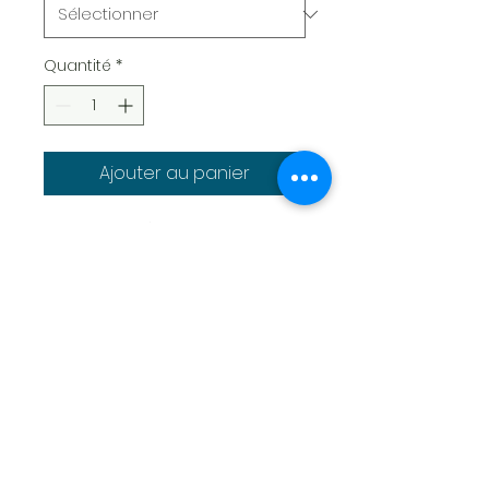
Quantité
*
Ajouter au panier
Sculpture Évocatrice :
Laissez-vous emporter par
la sculpture évocatrice de
notre Arbre de Vie en bois,
qui raconte une histoire de
nature, de croissance et
de beauté.