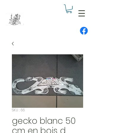
SKU : 66
gecko blanc 50
cm en bois d