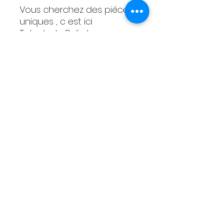
Vous cherchez des piéces
uniques , c est ici
Talent de Bali chaque
piéce est unique,
Bois exotique trés resistant
le teck convient pour l
interieur ou l exterieur
aucun entretien
au.hangar.roots@orange.fr
© 2022 par Au hangar roots.
CGV
-
Politique de confidentialité