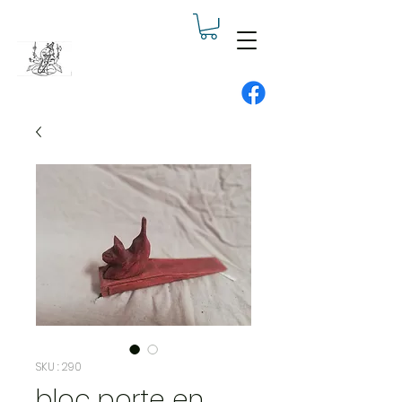
SKU : 290
bloc porte en