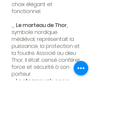
choix élégant et
fonctionnel.
_
Le marteau de Thor,
symbole nordique
médiéval, représentait la
puissance, la protection et
la foudre. Associé au dieu
Thor, il était censé conférer
force et sécurité à son
porteur.
_
Le steampunk,
genre
esthétique et littéraire,
fusionne la technologie du
19e siècle avec des
éléments futuristes
imaginaires. Inspiré par l'ère
victorienne, il mêle
engrenages, cuivre et