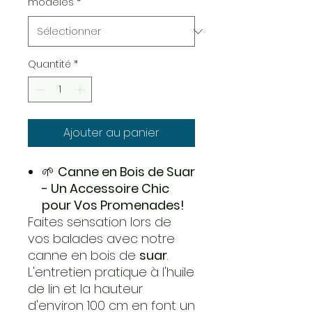
modeles
*
Quantité
*
Ajouter au panier
🌱
Canne en Bois de
Suar
- Un Accessoire Chic
pour Vos Promenades!
Faites sensation lors de
vos balades avec notre
canne en bois de
suar
.
L'entretien pratique à l'huile
de lin et la hauteur
d'environ 100 cm en font un