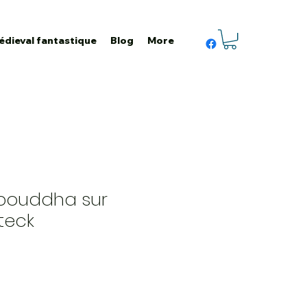
édieval fantastique
Blog
More
 bouddha sur
teck