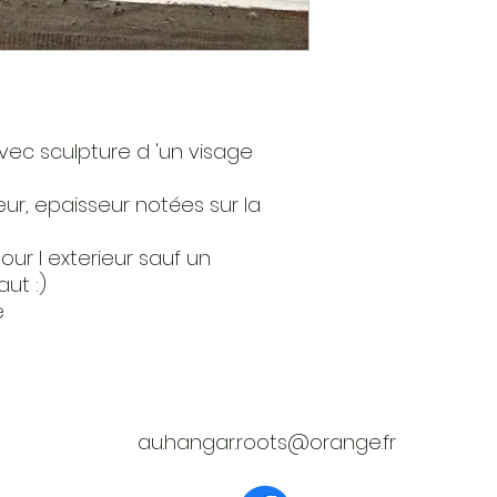
vec sculpture d 'un visage
ur, epaisseur notées sur la
r l exterieur sauf un
ut :)
e
au.hangar.roots@orange.fr