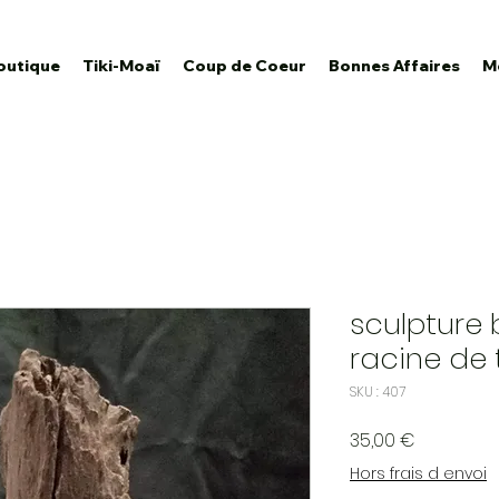
outique
Tiki-Moaï
Coup de Coeur
Bonnes Affaires
M
sculpture
racine de 
SKU : 407
Prix
35,00 €
Hors frais d envoi