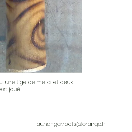
 une tige de metal et deux
est joué
au.hangar.roots@orange.fr