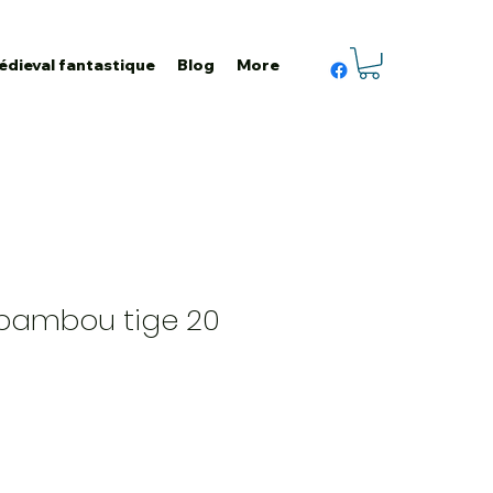
édieval fantastique
Blog
More
bambou tige 20