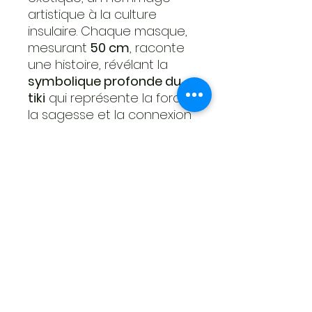
artistique à la culture
insulaire. Chaque masque,
mesurant
50 cm
, raconte
une histoire, révélant la
symbolique profonde du
tiki
qui représente la force,
la sagesse et la connexion
spirituelle. Ces œuvres
uniques, façonnées par
des artisans passionnés,
captivent l'esprit
polynésien authentique.
Transformez votre espace
en un sanctuaire
d'exotisme avec nos
masques Tiki, symboles
intemporels d'une culture
riche et captivante, et ce,